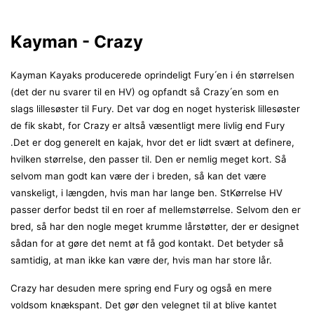
Kayman - Crazy
Kayman Kayaks producerede oprindeligt Fury ́en i én størrelsen
(det der nu svarer til en HV) og opfandt så Crazy ́en som en
slags lillesøster til Fury. Det var dog en noget hysterisk lillesøster
de fik skabt, for Crazy er altså væsentligt mere livlig end Fury
.Det er dog generelt en kajak, hvor det er lidt svært at definere,
hvilken størrelse, den passer til. Den er nemlig meget kort. Så
selvom man godt kan være der i breden, så kan det være
vanskeligt, i længden, hvis man har lange ben. StKørrelse HV
passer derfor bedst til en roer af mellemstørrelse. Selvom den er
bred, så har den nogle meget krumme lårstøtter, der er designet
sådan for at gøre det nemt at få god kontakt. Det betyder så
samtidig, at man ikke kan være der, hvis man har store lår.
Crazy har desuden mere spring end Fury og også en mere
voldsom knækspant. Det gør den velegnet til at blive kantet