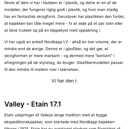
fleste af dem vi har i klubben er i plastik, og dette er en af de
modeller, der fungerer rigtig godt i plastik, og hvor man stadig
har en fantastisk skrogform. Derudover har plastikken den fordel,
at kajakken kan tåle meget mere - fx at sejle på et par sten eller
at blive trukket op på en klippekyst med oppakning i.
Vi har også en enkelt Nordkapp LV - altså en low volume, der er
mindre end de øvrige. Denne er i glasfiber, og det gør, at
skrogformen er mere markant - og dermed mere "kontant" i
afregningen på de styretag, du bruger. Glasfibermodellen passer
til den mindre til mellem roer i størrelsen.
Vi har den i:
Valley - Etain 17.1
Etain udspringer af Valleys lange tradition med at bygge
ekspeditionskajakker, som startede med Nordkapp kajakken
tilbage i 1975. Etain har nu overtaget pladsen som flagskibet af