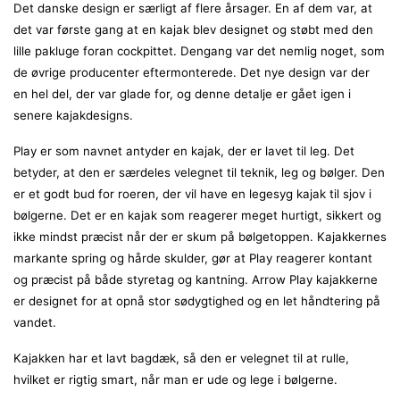
Det danske design er særligt af flere årsager. En af dem var, at
det var første gang at en kajak blev designet og støbt med den
lille pakluge foran cockpittet. Dengang var det nemlig noget, som
de øvrige producenter eftermonterede. Det nye design var der
en hel del, der var glade for, og denne detalje er gået igen i
senere kajakdesigns.
Play er som navnet antyder en kajak, der er lavet til leg. Det
betyder, at den er særdeles velegnet til teknik, leg og bølger. Den
er et godt bud for roeren, der vil have en legesyg kajak til sjov i
bølgerne. Det er en kajak som reagerer meget hurtigt, sikkert og
ikke mindst præcist når der er skum på bølgetoppen. Kajakkernes
markante spring og hårde skulder, gør at Play reagerer kontant
og præcist på både styretag og kantning. Arrow Play kajakkerne
er designet for at opnå stor sødygtighed og en let håndtering på
vandet.
Kajakken har et lavt bagdæk, så den er velegnet til at rulle,
hvilket er rigtig smart, når man er ude og lege i bølgerne.