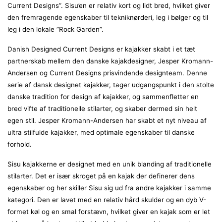
Current Designs”. Sisu’en er relativ kort og lidt bred, hvilket giver
den fremragende egenskaber til tekniknørderi, leg i bølger og til
leg i den lokale ”Rock Garden”.
Danish Designed Current Designs er kajakker skabt i et tæt
partnerskab mellem den danske kajakdesigner, Jesper Kromann-
Andersen og Current Designs prisvindende designteam. Denne
serie af dansk designet kajakker, tager udgangspunkt i den stolte
danske tradition for design af kajakker, og sammenfletter en
bred vifte af traditionelle stilarter, og skaber dermed sin helt
egen stil. Jesper Kromann-Andersen har skabt et nyt niveau af
ultra stilfulde kajakker, med optimale egenskaber til danske
forhold.
Sisu kajakkerne er designet med en unik blanding af traditionelle
stilarter. Det er især skroget på en kajak der definerer dens
egenskaber og her skiller Sisu sig ud fra andre kajakker i samme
kategori. Den er lavet med en relativ hård skulder og en dyb V-
formet køl og en smal forstævn, hvilket giver en kajak som er let