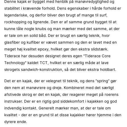
Denne kajak er bygget med henblik på manøvredygtighed og
stabilitet i krævende forhold. Dens egenskaber i hårde forhold er
legendariske, og derfor bliver den brugt af mange til surf,
rockhopping og lignende. Den er af samme grund bygget til at
kunne tåle nogle knubs og man mærker med det samme, at der
er tale om en solid båd. Der er brugt en særlig teknik, hvor
glasfiber og kulfiber er vævet sammen og den er lavet med en
meget høj kvalitet epoxy, hvilket gør den ekstra slidstærk.
Tiderace har desuden designet deres egen "Tiderace Core
Technology" kaldet TCT, hvilket er en særlig måde at lave
skrogets sandwich-konstruktion, så det bliver ekstra holdbart.
Det er en kajak, der er velegnet til teknik, og dens "spring" gør
den nem at manøvrere og dreje. Kombineret med det særligt
afstivede skrog er det en kajak, der reagerer meget på roerens
instrukser. Der er en rigtig god siddekomfort i kajakken og god
indvendig kontakt. Generelt mærker man, at der er tale om
kvalitet - der er en grund til at disse kajakker hører hjemme i den
dyrere ende.