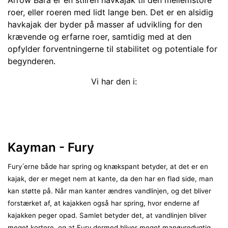
Arrow Bara er en stilren havkajak til den mellemstore
roer, eller roeren med lidt lange ben. Det er en alsidig
havkajak der byder på masser af udvikling for den
krævende og erfarne roer, samtidig med at den
opfylder forventningerne til stabilitet og potentiale for
begynderen.
Vi har den i:
Kayman - Fury
Fury ́erne både har spring og knækspant betyder, at det er en
kajak, der er meget nem at kante, da den har en flad side, man
kan støtte på. Når man kanter ændres vandlinjen, og det bliver
forstærket af, at kajakken også har spring, hvor enderne af
kajakken peger opad. Samlet betyder det, at vandlinjen bliver
meget kortere, og at Fury dermed bliver meget manøvredygtig