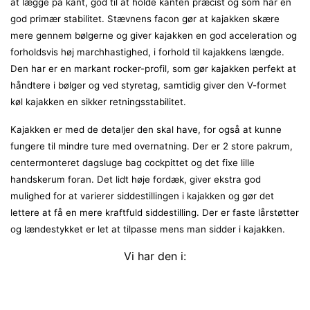
at lægge på kant, god til at holde kanten præcist og som har en
god primær stabilitet. Stævnens facon gør at kajakken skære
mere gennem bølgerne og giver kajakken en god acceleration og
forholdsvis høj marchhastighed, i forhold til kajakkens længde.
Den har er en markant rocker-profil, som gør kajakken perfekt at
håndtere i bølger og ved styretag, samtidig giver den V-formet
køl kajakken en sikker retningsstabilitet.
Kajakken er med de detaljer den skal have, for også at kunne
fungere til mindre ture med overnatning. Der er 2 store pakrum,
centermonteret dagsluge bag cockpittet og det fixe lille
handskerum foran. Det lidt høje fordæk, giver ekstra god
mulighed for at varierer siddestillingen i kajakken og gør det
lettere at få en mere kraftfuld siddestilling. Der er faste lårstøtter
og lændestykket er let at tilpasse mens man sidder i kajakken.
Vi har den i: