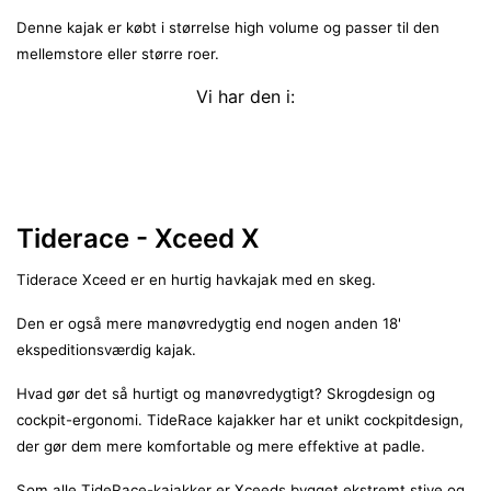
Denne kajak er købt i størrelse high volume og passer til den
mellemstore eller større roer.
Vi har den i:
Tiderace - Xceed X
Tiderace Xceed er en hurtig havkajak med en skeg.
Den er også mere manøvredygtig end nogen anden 18'
ekspeditionsværdig kajak.
Hvad gør det så hurtigt og manøvredygtigt? Skrogdesign og
cockpit-ergonomi. TideRace kajakker har et unikt cockpitdesign,
der gør dem mere komfortable og mere effektive at padle.
Som alle TideRace-kajakker er Xceeds bygget ekstremt stive og