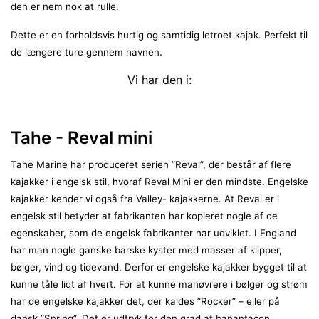
den er nem nok at rulle.
Dette er en forholdsvis hurtig og samtidig letroet kajak. Perfekt til
de længere ture gennem havnen.
Vi har den i:
Tahe - Reval mini
Tahe Marine har produceret serien ”Reval”, der består af flere
kajakker i engelsk stil, hvoraf Reval Mini er den mindste. Engelske
kajakker kender vi også fra Valley- kajakkerne. At Reval er i
engelsk stil betyder at fabrikanten har kopieret nogle af de
egenskaber, som de engelsk fabrikanter har udviklet. I England
har man nogle ganske barske kyster med masser af klipper,
bølger, vind og tidevand. Derfor er engelske kajakker bygget til at
kunne tåle lidt af hvert. For at kunne manøvrere i bølger og strøm
har de engelske kajakker det, der kaldes ”Rocker” – eller på
dansk ”Spring”. Det er udtryk for den grad af bananfacon