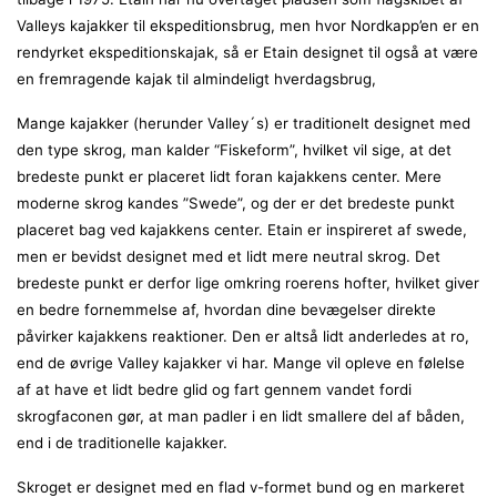
Valleys kajakker til ekspeditionsbrug, men hvor Nordkapp’en er en
rendyrket ekspeditionskajak, så er Etain designet til også at være
en fremragende kajak til almindeligt hverdagsbrug,
Mange kajakker (herunder Valley´s) er traditionelt designet med
den type skrog, man kalder “Fiskeform”, hvilket vil sige, at det
bredeste punkt er placeret lidt foran kajakkens center. Mere
moderne skrog kandes ”Swede”, og der er det bredeste punkt
placeret bag ved kajakkens center. Etain er inspireret af swede,
men er bevidst designet med et lidt mere neutral skrog. Det
bredeste punkt er derfor lige omkring roerens hofter, hvilket giver
en bedre fornemmelse af, hvordan dine bevægelser direkte
påvirker kajakkens reaktioner. Den er altså lidt anderledes at ro,
end de øvrige Valley kajakker vi har. Mange vil opleve en følelse
af at have et lidt bedre glid og fart gennem vandet fordi
skrogfaconen gør, at man padler i en lidt smallere del af båden,
end i de traditionelle kajakker.
Skroget er designet med en flad v-formet bund og en markeret