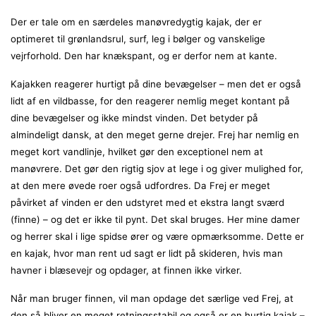
Der er tale om en særdeles manøvredygtig kajak, der er
optimeret til grønlandsrul, surf, leg i bølger og vanskelige
vejrforhold. Den har knækspant, og er derfor nem at kante.
Kajakken reagerer hurtigt på dine bevægelser – men det er også
lidt af en vildbasse, for den reagerer nemlig meget kontant på
dine bevægelser og ikke mindst vinden. Det betyder på
almindeligt dansk, at den meget gerne drejer. Frej har nemlig en
meget kort vandlinje, hvilket gør den exceptionel nem at
manøvrere. Det gør den rigtig sjov at lege i og giver mulighed for,
at den mere øvede roer også udfordres. Da Frej er meget
påvirket af vinden er den udstyret med et ekstra langt sværd
(finne) – og det er ikke til pynt. Det skal bruges. Her mine damer
og herrer skal i lige spidse ører og være opmærksomme. Dette er
en kajak, hvor man rent ud sagt er lidt på skideren, hvis man
havner i blæsevejr og opdager, at finnen ikke virker.
Når man bruger finnen, vil man opdage det særlige ved Frej, at
den så bliver en meget retningsstabil og også er en hurtig kajak –