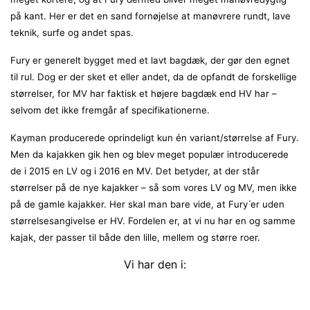
på kant. Her er det en sand fornøjelse at manøvrere rundt, lave
teknik, surfe og andet spas.
Fury er generelt bygget med et lavt bagdæk, der gør den egnet
til rul. Dog er der sket et eller andet, da de opfandt de forskellige
størrelser, for MV har faktisk et højere bagdæk end HV har –
selvom det ikke fremgår af specifikationerne.
Kayman producerede oprindeligt kun én variant/størrelse af Fury.
Men da kajakken gik hen og blev meget populær introducerede
de i 2015 en LV og i 2016 en MV. Det betyder, at der står
størrelser på de nye kajakker – så som vores LV og MV, men ikke
på de gamle kajakker. Her skal man bare vide, at Fury ́er uden
størrelsesangivelse er HV. Fordelen er, at vi nu har en og samme
kajak, der passer til både den lille, mellem og større roer.
Vi har den i: