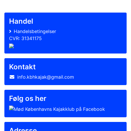
Handel
Handelsbetingelser
CVR: 31341175
Kontakt
info.kbhkajak@gmail.com
Følg os her
Adresse