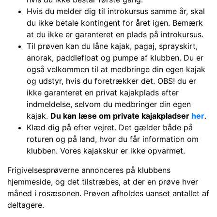
Hvis du melder dig til introkursus samme år, skal
du ikke betale kontingent for året igen. Bemærk
at du ikke er garanteret en plads på introkursus.
Til prøven kan du låne kajak, pagaj, sprayskirt,
anorak, paddlefloat og pumpe af klubben. Du er
også velkommen til at medbringe din egen kajak
og udstyr, hvis du foretrækker det. OBS! du er
ikke garanteret en privat kajakplads efter
indmeldelse, selvom du medbringer din egen
kajak.
Du kan læse om private kajakpladser
her
.
Klæd dig på efter vejret. Det gælder både på
roturen og på land, hvor du får information om
klubben. Vores kajakskur er ikke opvarmet.
Frigivelsesprøverne annonceres på klubbens
hjemmeside, og det tilstræbes, at der en prøve hver
måned i rosæsonen. Prøven afholdes uanset antallet af
deltagere.