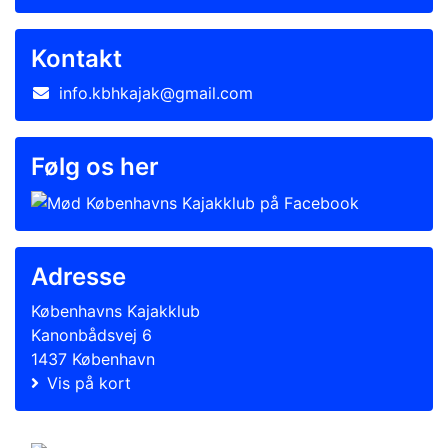
Kontakt
info.kbhkajak@gmail.com
Følg os her
Adresse
Københavns Kajakklub
Kanonbådsvej 6
1437 København
Vis på kort